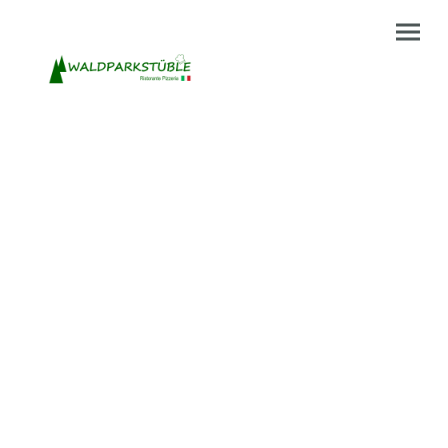
Datenschutzerklärung
Wir glauben, dass die Privatsphäre ein wichtiger Teil unseres Lebens ist,
daher möchten wir sicherstellen, dass Sie auf unserer Website eine
sichere und angenehme Erfahrung machen können.